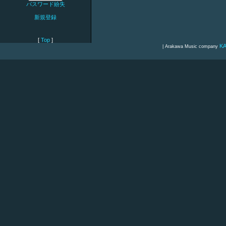
パスワード紛失
新規登録
[
Top
]
K
| Arakawa Music company