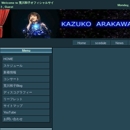
Welcome to 荒川和子オフィシャルサイ
Monday, 
ト, Guest
Home
scedule
News
Menu
HOME
スケジュール
新着情報
コンサート
荒川和子Blog
ディスコグラフィー
リーフレット
サイトマップ
YouTube
お問い合わせ