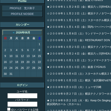
★２００８年１２月５日（金）銀座 CYGNUS
Profile
★２００８年１１月２８日（金）横浜六ッ川[RHEA:
PROFILE 荒川和子
☆２００８年１１月２２日（土）横浜テクノタワー
PROFILE NOSIDE
☆２００８年１１月１５日（土）スターホテル横浜
カレンダー
★２００８年１１月１４日（金）関内バーバーバー(Bar B
<
2026年08月
☆２００８年１１月８日（土）ランドマークタワー
日
月
火
水
木
金
土
☆２００８年１１月７日（金）RESTAURANT DO
1
☆２００８年１０月２５日（土）横浜テクノタワー
2
3
4
5
6
7
8
★２００８年１０月２４日（金）横浜六ッ川[RHEA:
9
10
11
12
13
14
15
☆２００８年１０月１１日（土）ランドマークタワ
16
17
18
19
20
21
22
★２００８年１０月１０日（月）銀座 CYGNUS
23
24
25
26
27
28
29
☆２００８年１０月４日（土）スターホテル横浜２
30
31
☆２００８年１０月３日（土）横浜「金沢園60's&70
ログイン
★２００８年９月３０日（火）ミューザ川崎
ユーザ名:
☆２００８年９月２７日（土）横浜テクノタワーホ
パスワード:
★２００８年９月２３日（火・祝）Keep On Singing Th
横浜関内ホール（大ホール）
IDとパスワードを記憶
☆２００８年８月３０日（土）横浜テクノタワーホ