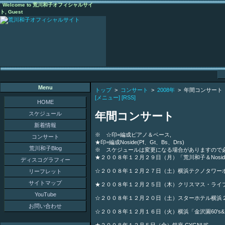
Welcome to 荒川和子オフィシャルサイ
ト, Guest
Menu
トップ
>
コンサート
>
2008年
> 年間コンサート
[メニュー]
[RSS]
HOME
年間コンサート
スケジュール
新着情報
※ ☆印=編成ピアノ＆ベース,
コンサート
★印=編成Noside(Pf、Gt、Bs、Drs)
荒川和子Blog
※ スケジュールは変更になる場合がありますので
★２００８年１２月２９日（月）「荒川和子＆Nosid
ディスコグラフィー
☆２００８年１２月２７日（土）横浜テクノタワー
リーフレット
サイトマップ
★２００８年１２月２５日（木）クリスマス・ライブ
YouTube
☆２００８年１２月２０日（土）スターホテル横浜
お問い合わせ
☆２００８年１２月１６日（火）横浜「金沢園60's&