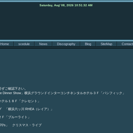
Saturday, Aug' 08, 2026 10:51:32 AM
Home
scedule
News
Discography
Blog
SiteMap
Contact
必ずご確認下さい。
e Dinner Show」横浜グラウンドインターコンチネンタルホテル３Ｆ「パシフィック」
ホテル１８Ｆ「クレセント」
 「横浜六ッ川 RHEA（レイア）」
２Ｆ「ブルーライト」
70's」 クリスマス・ライブ