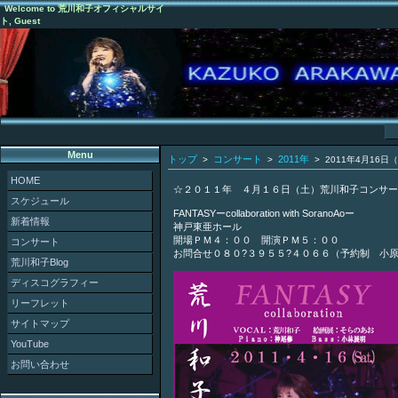
Welcome to 荒川和子オフィシャルサイ
ト, Guest
Menu
トップ
コンサート
2011年
>
>
> 2011年4月16
HOME
☆２０１１年 ４月１６日（土）荒川和子コンサー
スケジュール
FANTASYーcollaboration with SoranoAoー
新着情報
神戸東亜ホール
開場ＰＭ４：００ 開演ＰＭ５：００
コンサート
お問合せ０８０?３９５５?４０６６（予約制 小
荒川和子Blog
ディスコグラフィー
リーフレット
サイトマップ
YouTube
お問い合わせ