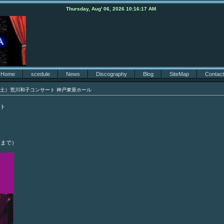
Thursday, Aug' 06, 2026 10:16:17 AM
Home
scedule
News
Discography
Blog
SiteMap
Contact
日（土）荒川和子コンサート 神戸東亜ホール
ト
原まで）