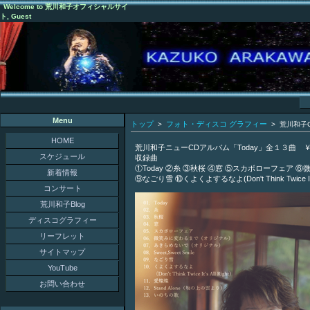
Welcome to 荒川和子オフィシャルサイ
ト, Guest
Menu
トップ
フォト・ディスコ グラフィー
>
> 荒川和子
HOME
荒川和子ニューCDアルバム「Today」全１３曲 ￥3
スケジュール
収録曲
①Today ②糸 ③秋桜 ④窓 ⑤スカボローフェア ⑥
新着情報
⑨なごり雪 ⑩くよくよするなよ(Don't Think Twice I
コンサート
荒川和子Blog
ディスコグラフィー
リーフレット
サイトマップ
YouTube
お問い合わせ