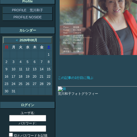
Profile
PROFILE 荒川和子
PROFILE NOSIDE
カレンダー
<
2026年08月
日
月
火
水
木
金
土
1
2
3
4
5
6
7
8
9
10
11
12
13
14
15
16
17
18
19
20
21
22
この記事の1行目に飛ぶ
23
24
25
26
27
28
29
30
31
荒川和子フォトグラフィー
ログイン
ユーザ名:
パスワード:
IDとパスワードを記憶