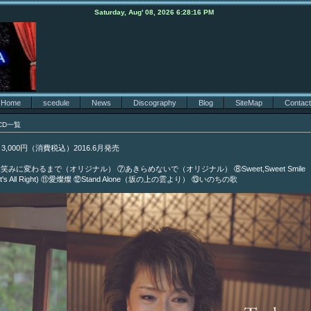
Saturday, Aug' 08, 2026 6:28:16 PM
Home
scedule
News
Discography
Blog
SiteMap
Contact
CD一覧
,000円（消費税込）2016.6月発売
微笑みに変わるまで（オリジナル） ⑦あきらめないで（オリジナル） ⑧Sweet,Sweet Smile
t's All Right) ⑪愛燦燦 ⑫Stand Alone（坂の上の雲より） ⑬いのちの歌