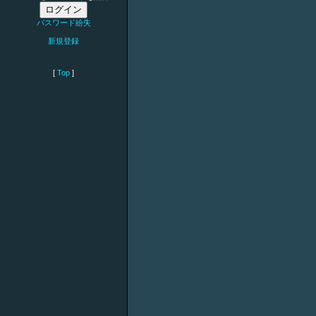
パスワード紛失
新規登録
[
Top
]