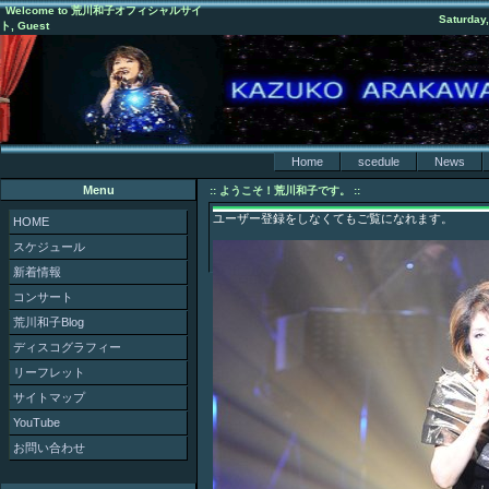
Welcome to 荒川和子オフィシャルサイ
Saturday,
ト, Guest
Home
scedule
News
Menu
:: ようこそ！荒川和子です。 ::
ユーザー登録をしなくてもご覧になれます。
HOME
スケジュール
新着情報
コンサート
荒川和子Blog
ディスコグラフィー
リーフレット
サイトマップ
YouTube
お問い合わせ