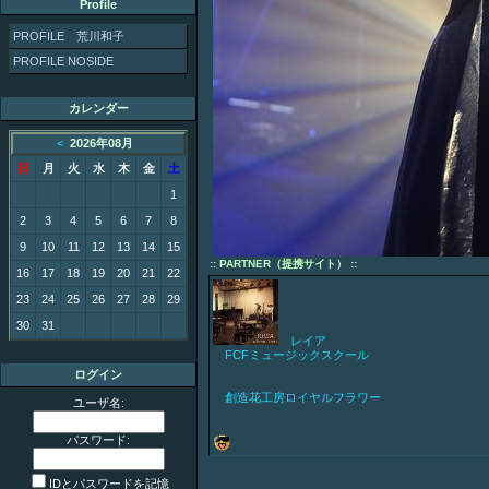
Profile
PROFILE 荒川和子
PROFILE NOSIDE
カレンダー
<
2026年08月
日
月
火
水
木
金
土
1
2
3
4
5
6
7
8
9
10
11
12
13
14
15
:: PARTNER（提携サイト） ::
16
17
18
19
20
21
22
23
24
25
26
27
28
29
30
31
レイア
FCFミュージックスクール
ログイン
創造花工房ロイヤルフラワー
ユーザ名:
パスワード:
IDとパスワードを記憶